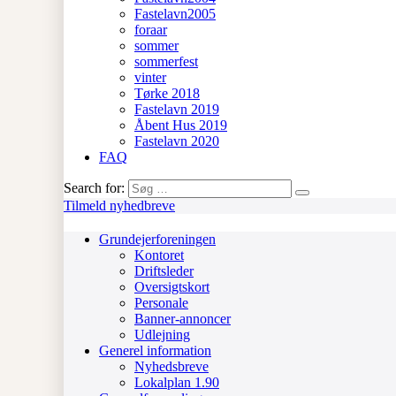
Fastelavn2005
foraar
sommer
sommerfest
vinter
Tørke 2018
Fastelavn 2019
Åbent Hus 2019
Fastelavn 2020
FAQ
Search for:
Tilmeld nyhedbreve
Grundejerforeningen
Kontoret
Driftsleder
Oversigtskort
Personale
Banner-annoncer
Udlejning
Generel information
Nyhedsbreve
Lokalplan 1.90