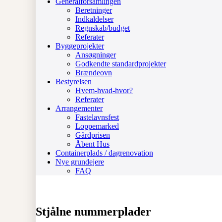
Generalforsamlingen
Beretninger
Indkaldelser
Regnskab/budget
Referater
Byggeprojekter
Ansøgninger
Godkendte standardprojekter
Brændeovn
Bestyrelsen
Hvem-hvad-hvor?
Referater
Arrangementer
Fastelavnsfest
Loppemarked
Gårdprisen
Åbent Hus
Containerplads / dagrenovation
Nye grundejere
FAQ
Stjålne nummerplader