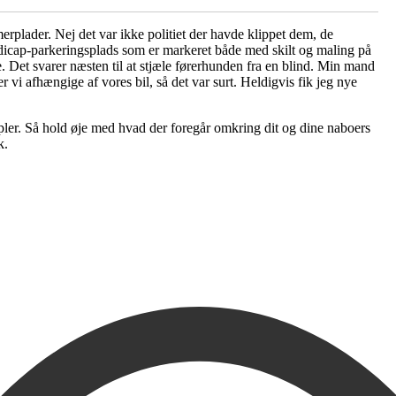
plader. Nej det var ikke politiet der havde klippet dem, de
andicap-parkeringsplads som er markeret både med skilt og maling på
. Det svarer næsten til at stjæle førerhunden fra en blind. Min mand
r vi afhængige af vores bil, så det var surt. Heldigvis fik jeg nye
pler. Så hold øje med hvad der foregår omkring dit og dine naboers
k.