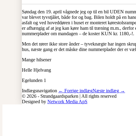
Søndag den 19. april vågnede jeg op til en bil UDEN nummer
var blevet tyvstjålet, både for og bag. Bilen holdt på en h
asfalt og ved hoveddøren i huset er monteret kørestolsrampe
er afhængig af at jeg kan køre ham til træning m.m., derfor e
nummerplader om mandagen – de koster KUN kr. 1180,-!.
Men det rører ikke store ånder – tyveknægte har ingen skru
hus, næste gang er det måske dine nummerplader der er væ
Mange hilsener
Helle Hjelvang
Egelunden 1
Indlægsnavigation
← Forrige indlæg
Næste indlæg →
© 2026 - Strandgaardsparken | All rights reserved
Designed by
Network Media ApS