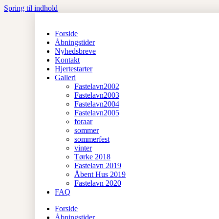
Spring til indhold
Forside
Åbningstider
Nyhedsbreve
Kontakt
Hjertestarter
Galleri
Fastelavn2002
Fastelavn2003
Fastelavn2004
Fastelavn2005
foraar
sommer
sommerfest
vinter
Tørke 2018
Fastelavn 2019
Åbent Hus 2019
Fastelavn 2020
FAQ
Forside
Åbningstider