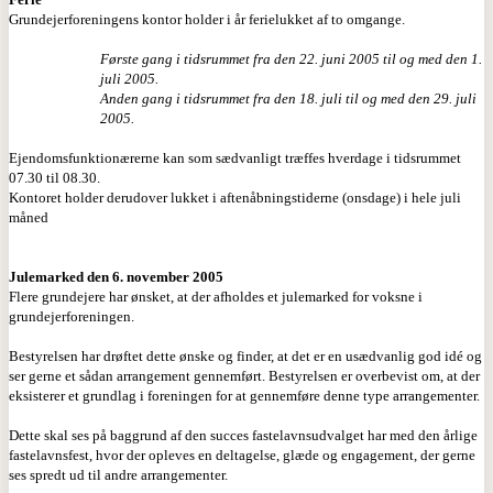
Grundejerforeningens kontor holder i år ferielukket af to omgange.
Første gang i tidsrummet fra den 22. juni 2005 til og med den 1.
juli 2005.
Anden gang i tidsrummet fra den 18. juli til og med den 29. juli
2005.
Ejendomsfunktionærerne kan som sædvanligt træffes hverdage i tidsrummet
07.30 til 08.30.
Kontoret holder derudover lukket i aftenåbningstiderne (onsdage) i hele juli
måned
Julemarked den 6. november 2005
Flere grundejere har ønsket, at der afholdes et julemarked for voksne i
grundejerforeningen.
Bestyrelsen har drøftet dette ønske og finder, at det er en usædvanlig god idé og
ser gerne et sådan arrangement gennemført. Bestyrelsen er overbevist om, at der
eksisterer et grundlag i foreningen for at gennemføre denne type arrangementer.
Dette skal ses på baggrund af den succes fastelavnsudvalget har med den årlige
fastelavnsfest, hvor der opleves en deltagelse, glæde og engagement, der gerne
ses spredt ud til andre arrangementer.