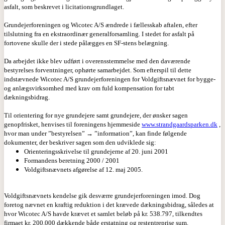
asfalt, som beskrevet i licitationsgrundlaget.
Grundejerforeningen og Wicotec A/S ændrede i fællesskab aftalen, efter
tilslutning fra en ekstraordinær generalforsamling. I stedet for asfalt på
fortovene skulle der i stede pålægges en SF-stens belægning.
Da arbejdet ikke blev udført i overensstemmelse med den daværende
bestyrelses forventninger, ophørte samarbejdet. Som efterspil til dette
indstævnede Wicotec A/S grundejerforeningen for Voldgiftsnævnet for bygge-
og anlægsvirksomhed med krav om fuld kompensation for tabt
dækningsbidrag.
Til orientering for nye grundejere samt grundejere, der ønsker sagen
genopfrisket, henvises til foreningens hjemmeside
www.strandgaardsparken.dk
,
hvor man under ”bestyrelsen” → ”information”, kan finde følgende
dokumenter, der beskriver sagen som den udviklede sig:
Orienteringsskrivelse til grundejerne af 20. juni 2001
Formandens beretning 2000 / 2001
Voldgiftsnævnets afgørelse af 12. maj 2005.
Voldgiftsnævnets kendelse gik desværre grundejerforeningen imod. Dog
foretog nævnet en kraftig reduktion i det krævede dækningsbidrag, således at
hvor Wicotec A/S havde krævet et samlet beløb på kr. 538.797, tilkendtes
firmaet kr. 200.000 dækkende både erstatning og restentreprise sum.