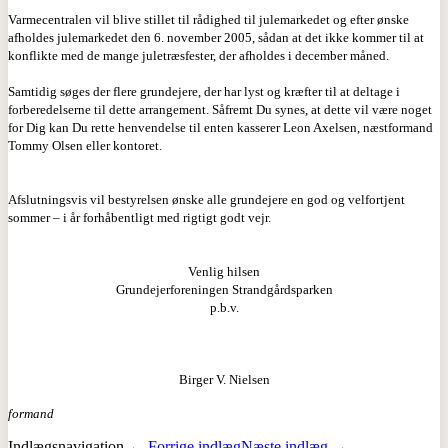
Varmecentralen vil blive stillet til rådighed til julemarkedet og efter ønske
afholdes julemarkedet den 6. november 2005, sådan at det ikke kommer til at
konflikte med de mange juletræsfester, der afholdes i december måned.
Samtidig søges der flere grundejere, der har lyst og kræfter til at deltage i
forberedelserne til dette arrangement. Såfremt Du synes, at dette vil være noget
for Dig kan Du rette henvendelse til enten kasserer Leon Axelsen, næstformand
Tommy Olsen eller kontoret.
Afslutningsvis vil bestyrelsen ønske alle grundejere en god og velfortjent
sommer – i år forhåbentligt med rigtigt godt vejr.
Venlig hilsen
Grundejerforeningen Strandgårdsparken
p.b.v.
Birger V. Nielsen
formand
Indlægsnavigation
← Forrige indlæg
Næste indlæg →