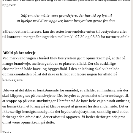
opgaver.
Såfremt der måtte være grundejere, der har tid og lyst til
at hjælpe med disse opgaver, hører bestyrelsen gerne fra dem.
Såfremt det har interesse, kan der rettes henvendelse enten til bestyrelsen eller
til kontoret i morgenåbningstiden mellem kl. 07.30 og 08.30 for nærmere aftale.
Affald på brandveje
Ved markvandringen i foråret blev bestyrelsen gjort opmærksom på, at der på
mange brandveje, mellem genboer, er placeret affald. Der sås adskillige
eksempler på både have- og byggeaffald. I den anledning skal vi henlede
opmærksomheden på, at det ikke er tilladt at placere nogen for affald på
brandvejene.
Udover at det ikke er forskønnende for området, er affaldet en hindring, når der
skal klippes græs på brandvejene. Det betyder at personalet ofte er nødsaget til,
at stoppe op på visse strækninger. Herefter må de køre hele vejen rundt omkring
en husrække, i et forsøg på at klippe noget af græsset fra den anden side. Det er
ikke særligt hensigtsmæssigt, da det bryder arbejdsrytmen, samtidig med at det
forlænger den arbejdstid, der er afsat til opgaven. Vi beder derfor grundejerne
om at være opmærksom på dette.
Ferie