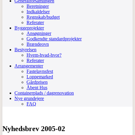
Generalforsamlingen
Beretninger
Indkaldelser
Regnskab/budget
Referater
Byggeprojekter
Ansøgninger
Godkendte standardprojekter
Brændeovn
Bestyrelsen
Hvem-hvad-hvor?
Referater
Arrangementer
Fastelavnsfest
Loppemarked
Gårdprisen
Åbent Hus
Containerplads / dagrenovation
Nye grundejere
FAQ
Nyhedsbrev 2005-02