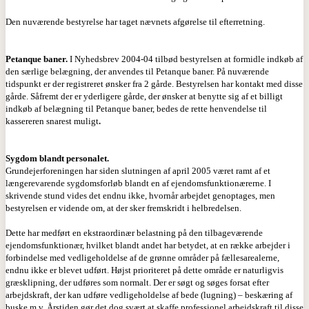
Den nuværende bestyrelse har taget nævnets afgørelse til efterretning.
Petanque baner.
I Nyhedsbrev 2004-04 tilbød bestyrelsen at formidle indkøb af
den særlige belægning, der anvendes til Petanque baner. På nuværende
tidspunkt er der registreret ønsker fra 2 gårde. Bestyrelsen har kontakt med disse
gårde. Såfremt der er yderligere gårde, der ønsker at benytte sig af et billigt
indkøb af belægning til Petanque baner, bedes de rette henvendelse til
kassereren snarest muligt
.
Sygdom blandt personalet.
Grundejerforeningen har siden slutningen af april 2005 været ramt af et
længerevarende sygdomsforløb blandt en af ejendomsfunktionærerne. I
skrivende stund vides det endnu ikke, hvornår arbejdet genoptages, men
bestyrelsen er vidende om, at der sker fremskridt i helbredelsen.
Dette har medført en ekstraordinær belastning på den tilbageværende
ejendomsfunktionær, hvilket blandt andet har betydet, at en række arbejder i
forbindelse med vedligeholdelse af de grønne områder på fællesarealerne,
endnu ikke er blevet udført. Højst prioriteret på dette område er naturligvis
græsklipning, der udføres som normalt. Der er søgt og søges forsat efter
arbejdskraft, der kan udføre vedligeholdelse af bede (lugning) – beskæring af
buske m.v. Årstiden gør det dog svært at skaffe professionel arbejdskraft til disse