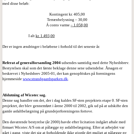
med disse beløb:
Kontingent kr. 405,00
Terrænbelysning – 30,00
Á conto varme
– 1.058,00
I alt
kr. 1.493,00
Der er ingen ændringer i beløbene i forhold til det seneste år.
Referat af generalforsamling 2004
udsendes samtidig med dette Nyhedsbrev.
Bestyrelsen skal som det første beklage denne sene udsendelse. Årsagen er
beskrevet i Nyhedsbrev 2005-01, der kan genopfriskes på foreningens
hjemmeside
www.strandgaardsparken.dk
.
Afslutning af Wicotec sag.
Denne sag handler om det, der i dag kaldes SF-sten projektets etape 0. SF-sten
projektet, der blev gennemført i årene 2000 til 2002, gik ud på at udskifte den
gamle asfaltbelægning på grundejerforeningens fortove.
Den daværende bestyrelse (år 2000) havde efter licitation indgået aftale med
firmaet Wicotec A/S om at pålægge ny asfaltbelægning. Efter at arbejdet var
gået i gang, viste det sig at forholdende ikke gjorde det muligt at pålægge ny