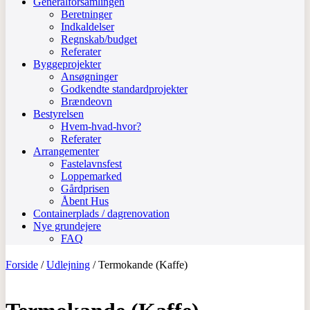
Generalforsamlingen
Beretninger
Indkaldelser
Regnskab/budget
Referater
Byggeprojekter
Ansøgninger
Godkendte standardprojekter
Brændeovn
Bestyrelsen
Hvem-hvad-hvor?
Referater
Arrangementer
Fastelavnsfest
Loppemarked
Gårdprisen
Åbent Hus
Containerplads / dagrenovation
Nye grundejere
FAQ
Forside
/
Udlejning
/ Termokande (Kaffe)