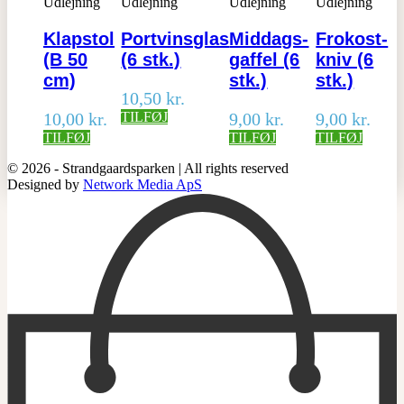
Udlejning
Udlejning
Udlejning
Udlejning
Klapstol
Portvinsglas
Middags-
Frokost-
(B 50
(6 stk.)
gaffel (6
kniv (6
cm)
stk.)
stk.)
10,50
kr.
10,00
kr.
TILFØJ
9,00
kr.
9,00
kr.
TILFØJ
TILFØJ
TILFØJ
© 2026 - Strandgaardsparken | All rights reserved
Designed by
Network Media ApS