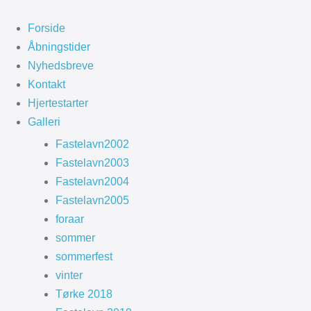
Spring
til
Forside
indhold
Åbningstider
Nyhedsbreve
Kontakt
Hjertestarter
Galleri
Fastelavn2002
Fastelavn2003
Fastelavn2004
Fastelavn2005
foraar
sommer
sommerfest
vinter
Tørke 2018