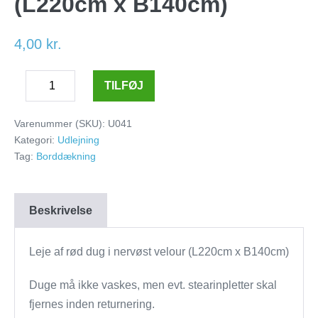
(L220cm x B140cm)
4,00
kr.
Rød
TILFØJ
Decrease
dug
Increase
quantity
i
quantity
Varenummer (SKU):
U041
nervøst
Kategori:
Udlejning
velour
Tag:
Borddækning
(L220cm
x
Beskrivelse
B140cm)
antal
Leje af rød dug i nervøst velour (L220cm x B140cm)
Duge må ikke vaskes, men evt. stearinpletter skal
fjernes inden returnering.