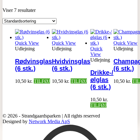
Viser 7 resultater
Quick View
Quick View
Quick View
Udlejning
Udlejning
Quick
Udlejning
View
Udlejning
Rødvinsglas
Hvidvinsglas
Champag
(6 stk.)
(6 stk.)
(6 stk.)
Drikke-/
ølglas
10,50
kr.
TILFØJ
10,50
kr.
TILFØJ
10,50
kr.
TI
(6 stk.)
10,50
kr.
TILFØJ
© 2026 - Strandgaardsparken | All rights reserved
Designed by
Network Media ApS