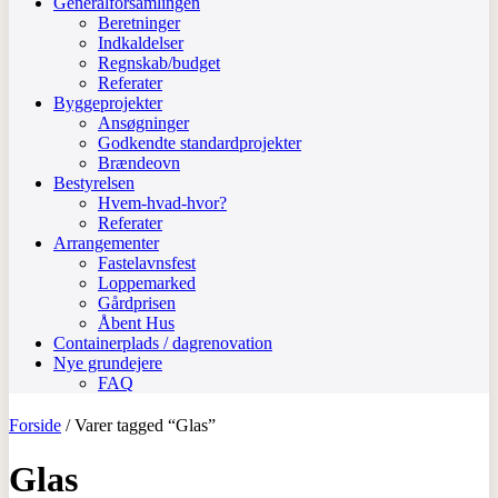
Generalforsamlingen
Beretninger
Indkaldelser
Regnskab/budget
Referater
Byggeprojekter
Ansøgninger
Godkendte standardprojekter
Brændeovn
Bestyrelsen
Hvem-hvad-hvor?
Referater
Arrangementer
Fastelavnsfest
Loppemarked
Gårdprisen
Åbent Hus
Containerplads / dagrenovation
Nye grundejere
FAQ
Forside
/ Varer tagged “Glas”
Glas