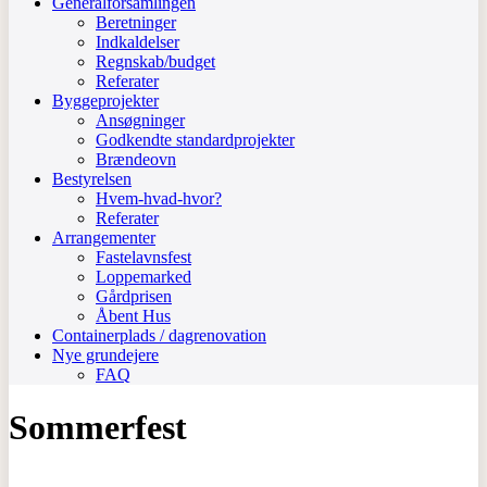
Generalforsamlingen
Beretninger
Indkaldelser
Regnskab/budget
Referater
Byggeprojekter
Ansøgninger
Godkendte standardprojekter
Brændeovn
Bestyrelsen
Hvem-hvad-hvor?
Referater
Arrangementer
Fastelavnsfest
Loppemarked
Gårdprisen
Åbent Hus
Containerplads / dagrenovation
Nye grundejere
FAQ
Sommerfest