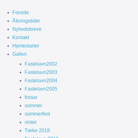
Spring
til
Forside
indhold
Åbningstider
Nyhedsbreve
Kontakt
Hjertestarter
Galleri
Fastelavn2002
Fastelavn2003
Fastelavn2004
Fastelavn2005
foraar
sommer
sommerfest
vinter
Tørke 2018