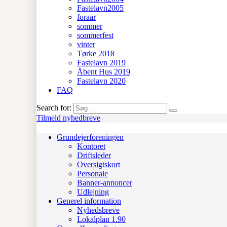
Fastelavn2005
foraar
sommer
sommerfest
vinter
Tørke 2018
Fastelavn 2019
Åbent Hus 2019
Fastelavn 2020
FAQ
Search for:
Tilmeld nyhedbreve
Grundejerforeningen
Kontoret
Driftsleder
Oversigtskort
Personale
Banner-annoncer
Udlejning
Generel information
Nyhedsbreve
Lokalplan 1.90