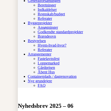
Generalforsamlingen
Beretninger
Indkaldelser
Regnskab/budget
Referater
Byggeprojekter
Ansøgninger
Godkendte standardprojekter
Brændeovn
Bestyrelsen
Hvem-hvad-hvor?
Referater
Arrangementer
Fastelavnsfest
Loppemarked
Gårdprisen
Åbent Hus
Containerplads / dagrenovation
Nye grundejere
FAQ
Nyhedsbrev 2025 – 06