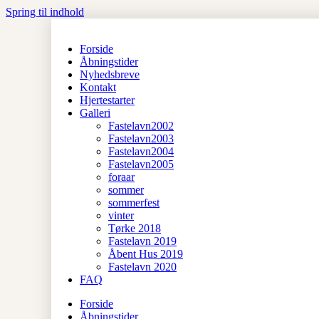
Spring til indhold
Forside
Åbningstider
Nyhedsbreve
Kontakt
Hjertestarter
Galleri
Fastelavn2002
Fastelavn2003
Fastelavn2004
Fastelavn2005
foraar
sommer
sommerfest
vinter
Tørke 2018
Fastelavn 2019
Åbent Hus 2019
Fastelavn 2020
FAQ
Forside
Åbningstider