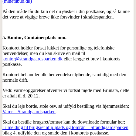
(minetilbud.dk)
På den måde får du kun det du ønsker i din postkasse, og så kunne
det være at vigtige breve ikke forsvinder i skraldespanden.
5. Kontor, Containerplads mm.
Kontoret holder fortsat lukket for personlige og telefoniske
henvendelser, men du kan skrive en mail til
kontor@strandgaardsparken.dk
eller lægge et brev i kontorets
postkasse.
Kontoret behandler alle henvendelser løbende, samtidig med den
normale drift.
Vedr. varmeopgørelser afventer vi fortsat møde med Brunata, dette
er aftalt til d. 20.12.
Skal du leje borde, stole osv. så udfyld bestilling via hjemmesiden;
Varer – Strandgaardsparken
.
Skal du bestille brugsret/tomrør kan du downloade formular her;
Tilmelding til brugsret af p-plads og tomrør. – Strandgaardsparken
bilag 4, udfylde den og smide den i kontorets postkasse.