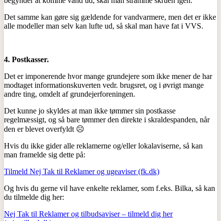
begynder at komme vand ud, skal man stramme skruen igen.
Det samme kan gøre sig gældende for vandvarmere, men det er ikke
alle modeller man selv kan lufte ud, så skal man have fat i VVS.
4.
Postkasser.
Det er imponerende hvor mange grundejere som ikke mener de har
modtaget informationskuverten vedr. brugsret, og i øvrigt mange
andre ting, omdelt af grundejerforeningen.
Det kunne jo skyldes at man ikke tømmer sin postkasse
regelmæssigt, og så bare tømmer den direkte i skraldespanden, når
den er blevet overfyldt ☹
Hvis du ikke gider alle reklamerne og/eller lokalaviserne, så kan
man framelde sig dette på:
Tilmeld Nej Tak til Reklamer og ugeaviser (fk.dk)
Og hvis du gerne vil have enkelte reklamer, som f.eks. Bilka, så kan
du tilmelde dig her:
Nej Tak til Reklamer og tilbudsaviser – tilmeld dig her