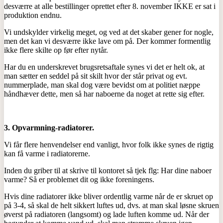
desværre at alle bestillinger oprettet efter 8. november IKKE er sat i
produktion endnu.
Vi undskylder virkelig meget, og ved at det skaber gener for nogle,
men det kan vi desværre ikke lave om på. Der kommer formentlig
ikke flere skilte op før efter nytår.
Har du en underskrevet brugsretsaftale synes vi det er helt ok, at
man sætter en seddel på sit skilt hvor der står privat og evt.
nummerplade, man skal dog være bevidst om at politiet næppe
håndhæver dette, men så har naboerne da noget at rette sig efter.
3. Opvarmning-radiatorer.
Vi får flere henvendelser end vanligt, hvor folk ikke synes de rigtig
kan få varme i radiatorerne.
Inden du griber til at skrive til kontoret så tjek flg: Har dine naboer
varme? Så er problemet dit og ikke foreningens.
Hvis dine radiatorer ikke bliver ordentlig varme når de er skruet op
på 3-4, så skal de helt sikkert luftes ud, dvs. at man skal løsne skruen
øverst på radiatoren (langsomt) og lade luften komme ud. Når der