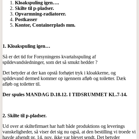
Kloakspuling igen….
Skilte til p-pladser.
Opvarmning-radiatorer.
Postkasser
Kontor, Containerplads mm.
1. Kloakspuling igen…
Så er det tid for Forsyningens kvartalsspuling af
spildevandsledninger, som det så smukt hedder ?
Det betyder at der kan opstå forhøjet tryk i kloakkerne, og
spildevand dermed kommer op igennem afløb og toiletter. Dæk
afløb og toiletter til.
Der spules MANDAG D.18.12. I TIDSRUMMET KL.7-14.
2.
Skilte til p-pladser.
Ud over at skiltefirmaet har haft både produktions og leverings
vanskeligheder, så viser det sig nu også, at den bestilling vi troede vi
havde afsendt pr. 14. nov. ikke var blevet sendt. Det betyder