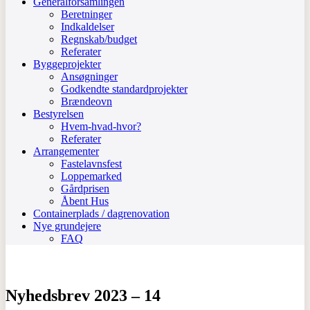
Generalforsamlingen
Beretninger
Indkaldelser
Regnskab/budget
Referater
Byggeprojekter
Ansøgninger
Godkendte standardprojekter
Brændeovn
Bestyrelsen
Hvem-hvad-hvor?
Referater
Arrangementer
Fastelavnsfest
Loppemarked
Gårdprisen
Åbent Hus
Containerplads / dagrenovation
Nye grundejere
FAQ
Nyhedsbrev 2023 – 14