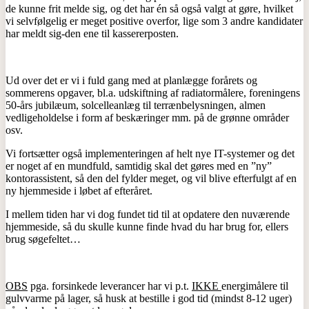
de kunne frit melde sig, og det har én så også valgt at gøre, hvilket
vi selvfølgelig er meget positive overfor, lige som 3 andre kandidater
har meldt sig-den ene til kassererposten.
Ud over det er vi i fuld gang med at planlægge forårets og
sommerens opgaver, bl.a. udskiftning af radiatormålere, foreningens
50-års jubilæum, solcelleanlæg til terrænbelysningen, almen
vedligeholdelse i form af beskæringer mm. på de grønne områder
osv.
Vi fortsætter også implementeringen af helt nye IT-systemer og det
er noget af en mundfuld, samtidig skal det gøres med en ”ny”
kontorassistent, så den del fylder meget, og vil blive efterfulgt af en
ny hjemmeside i løbet af efteråret.
I mellem tiden har vi dog fundet tid til at opdatere den nuværende
hjemmeside, så du skulle kunne finde hvad du har brug for, ellers
brug søgefeltet…
OBS
pga. forsinkede leverancer har vi p.t.
IKKE
energimålere til
gulvvarme på lager, så husk at bestille i god tid (mindst 8-12 uger)