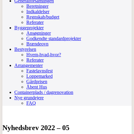
Generalforsamlingen
Beretninger
Indkaldelser
Regnskab/budget
Referater
Byggeprojekter
Ansøgninger
Godkendte standardprojekter
Brændeovn
Bestyrelsen
Hvem-hvad-hvor?
Referater
Arrangementer
Fastelavnsfest
Loppemarked
Gårdprisen
Åbent Hus
Containerplads / dagrenovation
Nye grundejere
FAQ
Nyhedsbrev 2022 – 05