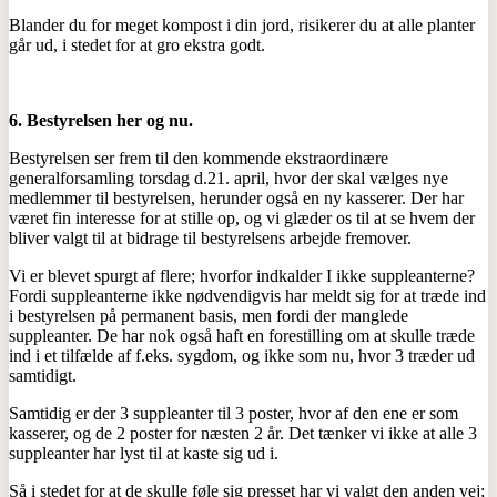
Blander du for meget kompost i din jord, risikerer du at alle planter
går ud, i stedet for at gro ekstra godt.
6. Bestyrelsen her og nu.
Bestyrelsen ser frem til den kommende ekstraordinære
generalforsamling torsdag d.21. april, hvor der skal vælges nye
medlemmer til bestyrelsen, herunder også en ny kasserer. Der har
været fin interesse for at stille op, og vi glæder os til at se hvem der
bliver valgt til at bidrage til bestyrelsens arbejde fremover.
Vi er blevet spurgt af flere; hvorfor indkalder I ikke suppleanterne?
Fordi suppleanterne ikke nødvendigvis har meldt sig for at træde ind
i bestyrelsen på permanent basis, men fordi der manglede
suppleanter. De har nok også haft en forestilling om at skulle træde
ind i et tilfælde af f.eks. sygdom, og ikke som nu, hvor 3 træder ud
samtidigt.
Samtidig er der 3 suppleanter til 3 poster, hvor af den ene er som
kasserer, og de 2 poster for næsten 2 år. Det tænker vi ikke at alle 3
suppleanter har lyst til at kaste sig ud i.
Så i stedet for at de skulle føle sig presset har vi valgt den anden vej;