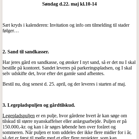
Søndag d.22. maj kl.10-14
Sæt kryds i kalenderen: Invitation og info om tilmelding til stader
følger…
2. Sand til sandkasser.
Har jeres gård en sandkasse, og ønsker I nyt sand, så er det nu I skal
bestille på kontoret. Sandet leveres på parkeringspladsen, og I skal
selv udskifte det, hvor efter det gamle sand afhentes.
Bestil nu, dog senest d. 25. april, og der leveres i starten af maj.
3. Legepladspuljen og gårdtilskud.
Legepladspuljen
er en pulje, hvor gårdene hvert år kan søge om
tilskud til større nyanskaffelser eller anlægsarbejde. Puljen er på
150.000,-kr. og kan i år søges løbende hen over foråret og
sommeren. Når puljen er tom uddeles der ikke flere midler for i år,
så det er først til mølle med et eller flere projekter, som kan