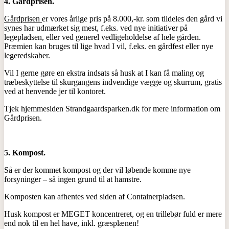
4. Gårdprisen.
Gårdprisen
er vores årlige pris på 8.000,-kr. som tildeles den gård vi
synes har udmærket sig mest, f.eks. ved nye initiativer på
legepladsen, eller ved generel vedligeholdelse af hele gården.
Præmien kan bruges til lige hvad I vil, f.eks. en gårdfest eller nye
legeredskaber.
Vil I gerne gøre en ekstra indsats så husk at I kan få maling og
træbeskyttelse til skurgangens indvendige vægge og skurrum, gratis
ved at henvende jer til kontoret.
Tjek hjemmesiden Strandgaardsparken.dk for mere information om
Gårdprisen.
5. Kompost.
Så er der kommet kompost og der vil løbende komme nye
forsyninger – så ingen grund til at hamstre.
Komposten kan afhentes ved siden af Containerpladsen.
Husk kompost er MEGET koncentreret, og en trillebør fuld er mere
end nok til en hel have, inkl. græsplænen!