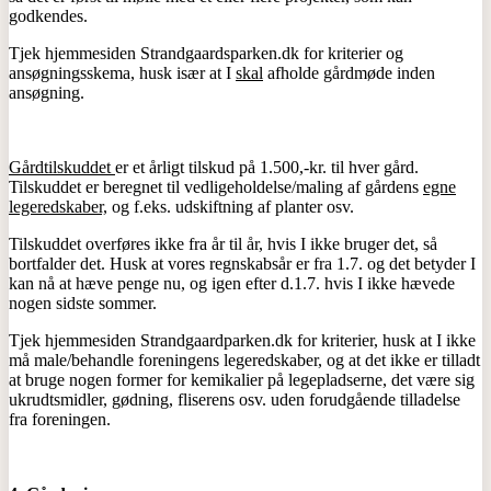
godkendes.
Tjek hjemmesiden Strandgaardsparken.dk for kriterier og
ansøgningsskema, husk især at I
skal
afholde gårdmøde inden
ansøgning.
Gårdtilskuddet
er et årligt tilskud på 1.500,-kr. til hver gård.
Tilskuddet er beregnet til vedligeholdelse/maling af gårdens
egne
legeredskaber,
og f.eks. udskiftning af planter osv.
Tilskuddet overføres ikke fra år til år, hvis I ikke bruger det, så
bortfalder det. Husk at vores regnskabsår er fra 1.7. og det betyder I
kan nå at hæve penge nu, og igen efter d.1.7. hvis I ikke hævede
nogen sidste sommer.
Tjek hjemmesiden Strandgaardparken.dk for kriterier, husk at I ikke
må male/behandle foreningens legeredskaber, og at det ikke er tilladt
at bruge nogen former for kemikalier på legepladserne, det være sig
ukrudtsmidler, gødning, fliserens osv. uden forudgående tilladelse
fra foreningen.