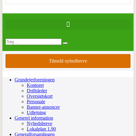
Tilmeld nyhedbreve
Grundejerforeningen
Kontoret
Driftsleder
Oversigtskort
Personale
Banner-annoncer
Udlejning
Generel information
Nyhedsbreve
Lokalplan 1.90
Generalforsamlingen