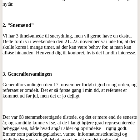
nytår.
2. ”Snemænd”
Vi har 3 timelønnede til snerydning, men vil gerne have en ekstra.
Dette fordi vi i weekenden den 21.-22. november var ude for, at der
skulle køres i mange timer, så der kan være behov for, at man kan
afløse hinanden. Henvend dig til kontoret, hvis det har din interesse.
3. Generalforsamlingen
Generalforsamlingen den 17. november forløb i god ro og orden, og
referatet er omdelt. Det er så første gang i min tid, at referatet er
kommet ud før jul, men det er jo dejligt.
Der var 68 stemmeberettigede tilstede, og det er mere end de seneste
år, og samtidig kunne vi se, at de i langt højere grad repræsenterede
bebyggelsen, både hvad angår alder og oprindelse – rigtig godt.
Emner som parkeringspladser, varme, informationsteknologi og
muligheder mm. var til debat, men læs alt om det i referatet.