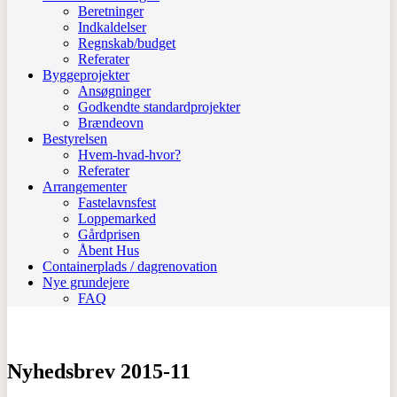
Beretninger
Indkaldelser
Regnskab/budget
Referater
Byggeprojekter
Ansøgninger
Godkendte standardprojekter
Brændeovn
Bestyrelsen
Hvem-hvad-hvor?
Referater
Arrangementer
Fastelavnsfest
Loppemarked
Gårdprisen
Åbent Hus
Containerplads / dagrenovation
Nye grundejere
FAQ
Nyhedsbrev 2015-11