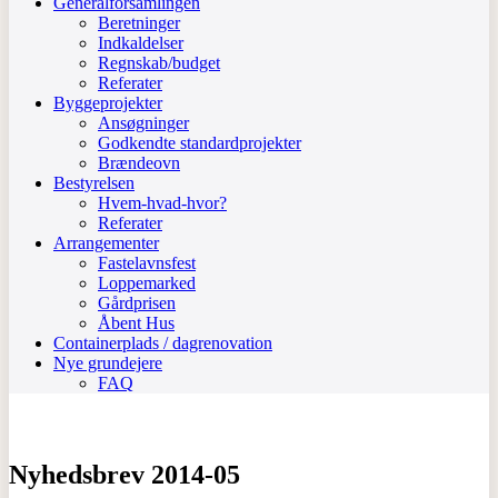
Generalforsamlingen
Beretninger
Indkaldelser
Regnskab/budget
Referater
Byggeprojekter
Ansøgninger
Godkendte standardprojekter
Brændeovn
Bestyrelsen
Hvem-hvad-hvor?
Referater
Arrangementer
Fastelavnsfest
Loppemarked
Gårdprisen
Åbent Hus
Containerplads / dagrenovation
Nye grundejere
FAQ
Nyhedsbrev 2014-05