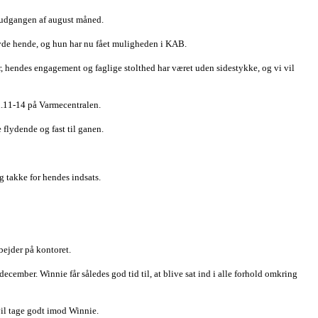
d udgangen af august måned.
byde hende, og hun har nu fået muligheden i KAB.
ler, hendes engagement og faglige stolthed har været uden sidestykke, og vi vil
l.11-14 på Varmecentralen.
 flydende og fast til ganen.
g takke for hendes indsats.
bejder på kontoret.
cember. Winnie får således god tid til, at blive sat ind i alle forhold omkring
vil tage godt imod Winnie.