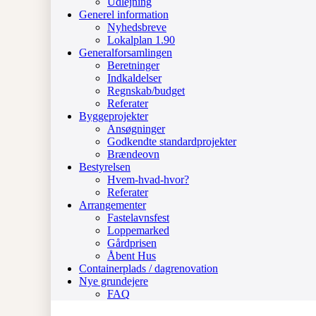
Udlejning
Generel information
Nyhedsbreve
Lokalplan 1.90
Generalforsamlingen
Beretninger
Indkaldelser
Regnskab/budget
Referater
Byggeprojekter
Ansøgninger
Godkendte standardprojekter
Brændeovn
Bestyrelsen
Hvem-hvad-hvor?
Referater
Arrangementer
Fastelavnsfest
Loppemarked
Gårdprisen
Åbent Hus
Containerplads / dagrenovation
Nye grundejere
FAQ