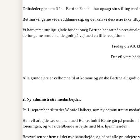
Driftsleder gennem 6 år – Bettina Panek – har opsagt sin stilling me
Bettina vil gerne videreuddanne sig, og det kan vi desværre ikke til
Vi har været utroligt glade for det præg Bettina har sat på vores area
derfor gerne sende hende godt på vej med en lille reception.
Fredag d.29.8. k
Der vil være både
Alle grundejere er velkomne til at komme og ønske Bettina alt godt o
2. Ny administrativ medarbejder.
Pr. 1. september tiltræder Winnie Halberg som ny administrativ medar
Hun vil arbejde tæt sammen med Bente, indtil Bente går på pension i de
foreningen, og vil sideløbende arbejde med bl.a. hjemmesiden.
Bestyrelsen ser frem til det nye samarbejde, og håber alle grundejere 