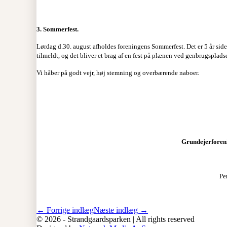
3. Sommerfest.
Lørdag d.30. august afholdes foreningens Sommerfest. Det er 5 år side
tilmeldt, og det bliver et brag af en fest på plænen ved genbrugsplads
Vi håber på godt vejr, høj stemning og overbærende naboer.
Grundejerforen
Pe
Indlægsnavigation
← Forrige indlæg
Næste indlæg →
© 2026 - Strandgaardsparken | All rights reserved