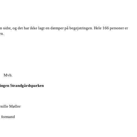
n sidst, og det har ikke lagt en dæmper på begejstringen. Hele 166 personer er
en.
Mvh.
ingen Strandgårdsparken
rnille Møller
formand