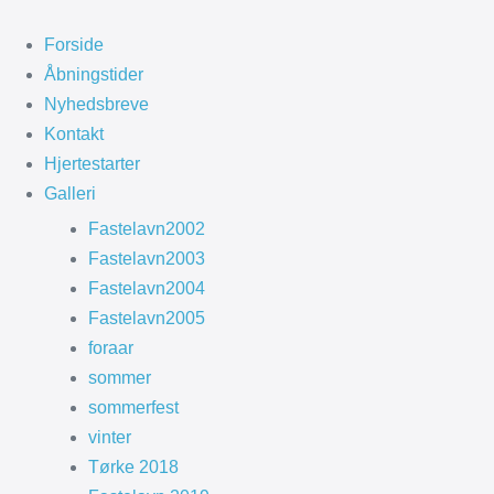
Spring
til
Forside
indhold
Åbningstider
Nyhedsbreve
Kontakt
Hjertestarter
Galleri
Fastelavn2002
Fastelavn2003
Fastelavn2004
Fastelavn2005
foraar
sommer
sommerfest
vinter
Tørke 2018