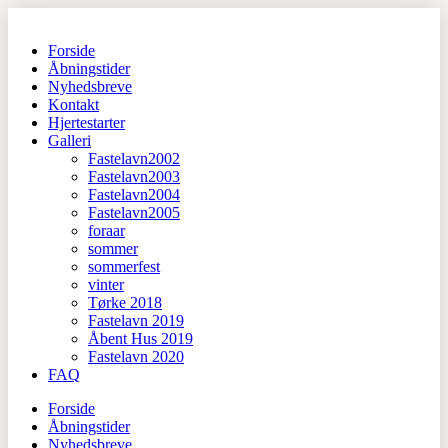
Spring
til
Forside
indhold
Åbningstider
Nyhedsbreve
Kontakt
Hjertestarter
Galleri
Fastelavn2002
Fastelavn2003
Fastelavn2004
Fastelavn2005
foraar
sommer
sommerfest
vinter
Tørke 2018
Fastelavn 2019
Åbent Hus 2019
Fastelavn 2020
FAQ
Forside
Åbningstider
Nyhedsbreve